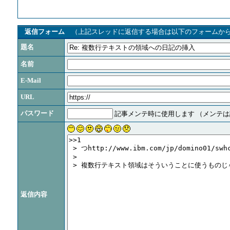
返信フォーム
（上記スレッドに返信する場合は以下のフォームか
題名
名前
E-Mail
URL
パスワード
記事メンテ時に使用します （メンテ
返信内容