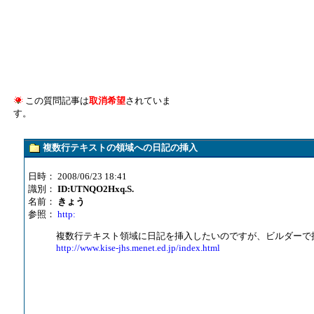
この質問記事は
取消希望
されていま
す。
複数行テキストの領域への日記の挿入
日時： 2008/06/23 18:41
識別：
ID:UTNQO2Hxq.S.
名前：
きょう
参照：
http:
複数行テキスト領域に日記を挿入したいのですが、ビルダーで操作
http://www.kise-jhs.menet.ed.jp/index.html