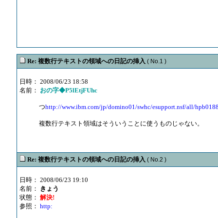
Re: 複数行テキストの領域への日記の挿入
( No.1 )
日時： 2008/06/23 18:58
名前：
おの字◆P5lEtjFUhc
つ
http://www.ibm.com/jp/domino01/swhc/esupport.nsf/all/hpb018
複数行テキスト領域はそういうことに使うものじゃない。
Re: 複数行テキストの領域への日記の挿入
( No.2 )
日時： 2008/06/23 19:10
名前：
きょう
状態：
解決!
参照：
http: