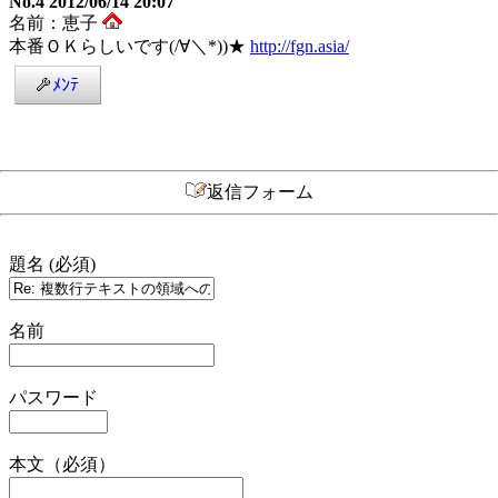
No.4 2012/06/14 20:07
名前：恵子
本番ＯＫらしいです(/∀＼*))★
http://fgn.asia/
ﾒﾝﾃ
返信フォーム
題名 (必須)
名前
パスワード
本文（必須）