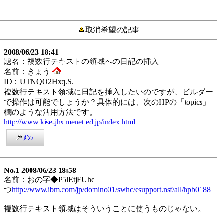
取消希望の記事
2008/06/23 18:41
題名：複数行テキストの領域への日記の挿入
名前：きょう
ID：UTNQO2Hxq.S.
複数行テキスト領域に日記を挿入したいのですが、ビルダー
で操作は可能でしょうか？具体的には、次のHPの「topics」
欄のような活用方法です。
http://www.kise-jhs.menet.ed.jp/index.html
ﾒﾝﾃ
No.1 2008/06/23 18:58
名前：おの字◆P5lEtjFUhc
つ
http://www.ibm.com/jp/domino01/swhc/esupport.nsf/all/hpb0188
複数行テキスト領域はそういうことに使うものじゃない。