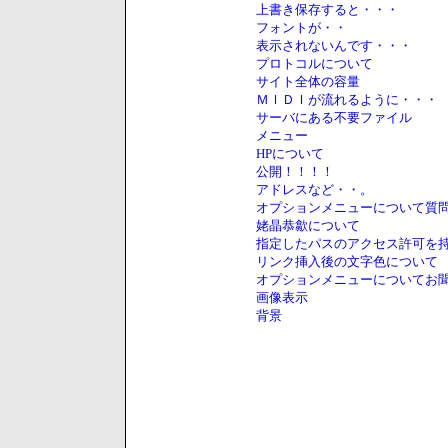
上書き保存すると・・・
フォントが・・
表示されないんです・・・
プロトコルについて
サイト全体の容量
ＭＩＤＩが流れるように・・・
サーバにある不要ファイル
メニュー
HPについて
公開！！！！
アドレスなど・・。
オプションメニューについて質
姥晶恭歙について
指定したパスのアクセス許可を
リンク挿入後の文字色について
オプションメニューについてお
画像表示
背景