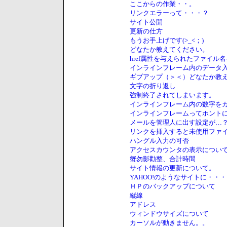
ここからの作業・・。
リンクエラーって・・・？
サイト公開
更新の仕方
もうお手上げです(>_<；)
どなたか教えてください。
href属性を与えられたファイル
インラインフレーム内のデータ
ギブアップ（＞＜）どなたか教
文字の折り返し
強制終了されてしまいます。
インラインフレーム内の数字をカ
インラインフレームってホント
メールを管理人に出す設定が…
リンクを挿入すると未使用ファ
ハングル入力の可否
アクセスカウンタの表示につい
蟹勿影勸整、合計時間
サイト情報の更新について。
YAHOO!のようなサイトに・・・
ＨＰのバックアップについて
縦線
アドレス
ウィンドウサイズについて
カーソルが動きません。。