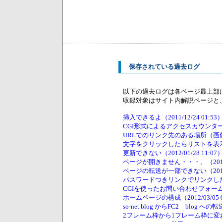
保存されている過去ログ
以下の過去ログは各ページ最上部
収録対象はサイト内解説ページと
挿入できるよ（2011/12/24 01:53
CGI形式によるアクセスカウンター(gif→
URLでのリンク先のある場所（画像とか
文字をクリックしたらリストを表示したい
更新できない（2012/01/28 11:07
ページが開きません・・・。（2012/01
ページの転送が一部できない（2012/02
パスワードつきリンクでリンクしたペー
CGIを使ったお問い合わせフォーム（201
ホームページの構成（2012/03/05 0
so-net blog からFC2 blog への転
2フレーム枠から1フレーム枠に変わりませ