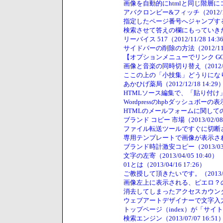
画像を自動的にhtmlと同じ階層にコピー
アバクロンビー&フィッチ（2012/10/
指定したページ番号へジャンプする方法に
検索させて答えの欄にもっていきたい（20
リーバイス 517（2012/11/28 14:3
サイドバーの削除の方法（2012/11/3
【オプションメニューでリンク GOボタン
画像と音楽の同時切り替え（2012/12/
ここの上の「小技集」どうりになりません
あかひげ薬局（2012/12/18 14:29
HTMLソース編集で、「貼り付け」が一
Wordpressのhpbダッシュボーの表示
HTMLのメールフォームに関しての質問で
ブランド コピー 市場（2013/02/08 
ファイル転送ツールですぐに切断されてし
専用テンプレートで画像が表示されない（2
ブランド時計激安コピー（2013/03/1
文字の左寄（2013/04/05 10:40）
01とは（2013/04/16 17:26）
ご教授して頂きたいです。（2013/04/
画像左上に表示される、ピエロ？の絵を消
消去してしまったアクセスカウンタ（201
ウェブアートデザイナーで文字入力につい
トップページ（index）が「サイト転送
検索エンジン（2013/07/07 16:51