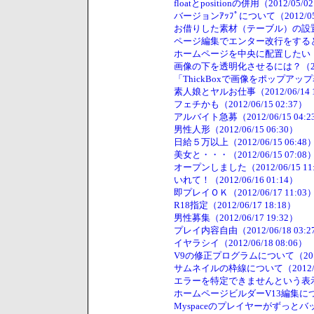
floatとpositionの併用（2012/05/02
バージョンｱｯﾌﾟについて（2012/05/0
お借りした素材（テーブル）の設置方法（2
ページ編集でエンター改行をすると一々
ホームページを中央に配置したい（2012
画像の下を透明化させるには？（2012/
「ThickBoxで画像をポップアップ表示」
素人娘とヤルお仕事（2012/06/14 1
フェチかも（2012/06/15 02:37）
アルバイト急募（2012/06/15 04:2
男性人形（2012/06/15 06:30）
日給５万以上（2012/06/15 06:48
美女と・・・（2012/06/15 07:08
オープンしました（2012/06/15 11
いれて！（2012/06/16 01:14）
即プレイＯＫ（2012/06/17 11:03
R18指定（2012/06/17 18:18）
男性募集（2012/06/17 19:32）
プレイ内容自由（2012/06/18 03:2
イヤラシイ（2012/06/18 08:06）
V9の修正プログラムについて（2012/0
サムネイルの枠線について（2012/08/
エラーを特定できませんという表示が出ま
ホームページビルダーV13編集について（
Myspaceのプレイヤーがずっとバッフ