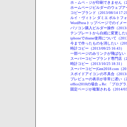
ホ－ムペ－ジが印刷できません（2013/
ホームページビルダーのウェブアートデ
コピーブランド（2013/08/14 17:2
ルイ・ヴィトン ダミエ ポルトフォイユ
WordPressトップページでのイメージ
パソコン購入ビルダー操作（2013/09/
テンプレートから白紙に変更したい（201
iphoneでiframe使用について（2013/
今まで作ったものを消したい（2013/09
時計コピー（2013/09/25 16:43）
一部ページのみリンクが飛ばない（2013
スーパーコピーブランド専門店（2013/
時計コピー（2013/10/25 18:31）
スーパーコピー|Gmt2018.com（2013/
スポイドアイコンの不具合（2013/12/
プレビューの表示が非常に遅い（2013/
office2010の場合→Re: 「プログラ
固定ページが複製される（2014/03/0