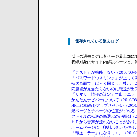
保存されている過去ログ
以下の過去ログは各ページ最上部に
収録対象はサイト内解説ページと、
「テスト」が機能しない（2010/08/06 
「パスワードつきリンク」が正しく開かない（
転送画面でしばらく固まった後ホームページ
問題点が見当たらないのに転送が出来ません。
「サマリー情報の設定」で出るエラー（201
かんたんナビバーについて（2010/08/19
HP上に動画をアップさせたい（2010/08/
親ページと子ページの位置がずれる（2010/
ファイルの転送の際選ぶのが面倒（2010/0
ＨＰから音声が流れないことがあります（20
ホームページに 印刷ボタンを作りたい。（2
「転送エラー」になります。（2010/09/