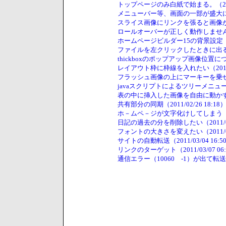
トップページのみ白紙で始まる。（2011/0
メニューバー等、画面の一部が盛大に文字化
スライス画像にリンクを張ると画像がズレる
ロールオーバーが正しく動作しません。（20
ホームページビルダー15の背景設定（2011
ファイルを左クリックしたときに出るよく使う
thickboxのポップアップ画像位置について
レイアウト枠に枠線を入れたい（2011/02
フラッシュ画像の上にマーキーを乗せたい（2
javaスクリプトによるツリーメニューについ
表の中に挿入した画像を自由に動かすことは
共有部分の同期（2011/02/26 18:18
ホ－ムペ－ジが文字化けしてしまう（2011/
日記の過去の分を削除したい（2011/03/
フォントの大きさを変えたい（2011/03/
サイトの自動転送（2011/03/04 16:5
リンクのターゲット（2011/03/07 06:
通信エラー（10060 -1）が出て転送がで