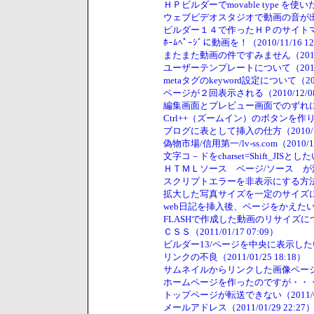
ＨＰビルダーでmovable type を使いた
ウェブビデオスタジオで動画の音が出ません。
ビルダー１４で作ったＨＰのサイトマップ（2
ﾎｰﾑﾍﾟｰｼﾞに動画を！（2010/11/16 12
またまた動画の件ですみません（2010/11
ユーザーテンプレートについて（2010/12
metaタグのkeyword設定について（2010
ページが２回表示される（2010/12/08 
編集画面とプレビュー画面でのずれについて（
Ctrl++（ズームイン）のボタンを作りたい（
ブログに表として挿入の仕方（2010/12/
偽物市場/信用第一/lv-ss.com（2010/12
文字コ－ドをcharset=Shift_JISとしたい
ＨＴＭＬソース ページ/ソース が消えて
スクリプトエラーを非表示にする方法（201
拡大した写真サイズを一定のサイズに指定し
web日記を挿入後、ページをかえたい（201
FLASHで作成した動画のリサイズについて（
ＣＳＳ（2011/01/17 07:09）
ビルダー13/ページを中央に表示したい（20
リンクの不良（2011/01/25 18:18）
サムネイルからリンクした画像ページのレイ
ホームページを作ったのですが・・・（201
トップページが転送できない（2011/01/
メールアドレス（2011/01/29 22:27