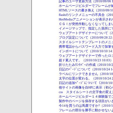
記事のユーザ更新方法（2010/09/06 1
ホームページビルダーでフレームが編集でき
HTMLソースの書き換え（2010/09/10 
flashのリンクメニューの不具合（2010/0
HotMediaアニメーションが表示されない。
ＣＧＩが突然作動しなくなってしまいました。
イメージマップで、指定した箇所にでる枠（2
ウェブアートデザイナーについて（2010/0
ブログ設定について（2010/09/28 22:
スタイルシートテンプレートのメニュー項目
携帯電話からパスワード入力で加筆する方法（
インポートについて（2010/10/10 14:
ウェブアートデザイナーで作ったロゴを背景
超ド素人です。（2010/10/23 10:03
折りたたみﾘﾝｸﾊﾞｰの作成（2010/10/23
日記のﾍﾟｰｼﾞについて（2010/10/24 1
ラベルにリンクできません（2010/10/24
太字の位置が変わる。（2010/10/24 2
日記の追加ﾍﾟｰｼﾞについて（2010/10/2
他サイトの画像を自HPに表示（初心者）（20
css スタイルシートの文字食の変え方（20
ホームページビルダー１４体験版でこれはつ
製作中のページを保存する項目がいきなり消
今14を買うのは馬鹿ですか?（2010/11/
フレームの部分を勝手に動かせないように（2