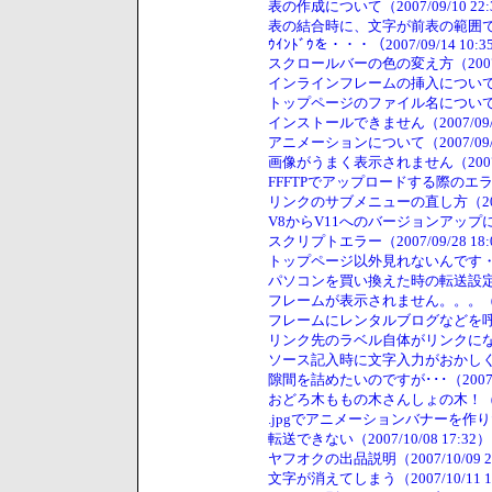
表の作成について（2007/09/10 22:
表の結合時に、文字が前表の範囲で表示さ
ｳｲﾝﾄﾞｳを・・・（2007/09/14 10:3
スクロールバーの色の変え方（2007/09
インラインフレームの挿入について（200
トップページのファイル名について。。（2
インストールできません（2007/09/16
アニメーションについて（2007/09/19
画像がうまく表示されません（2007/09
FFFTPでアップロードする際のエラーにつ
リンクのサブメニューの直し方（2007/0
V8からV11へのバージョンアップについて
スクリプトエラー（2007/09/28 18:
トップページ以外見れないんです・・・（2
パソコンを買い換えた時の転送設定について
フレームが表示されません。。。（2007/
フレームにレンタルブログなどを呼び出し
リンク先のラベル自体がリンクになってし
ソース記入時に文字入力がおかしくなる（2
隙間を詰めたいのですが･･･（2007/10
おどろ木ももの木さんしょの木！（2007/
.jpgでアニメーションバナーを作りたい（
転送できない（2007/10/08 17:32）
ヤフオクの出品説明（2007/10/09 2
文字が消えてしまう（2007/10/11 1