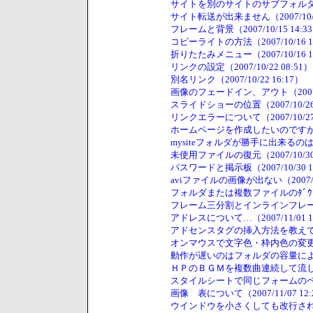
サイトを別のサイトのサブフォルダに移動
サイト転送が出来ません（2007/10/13
フレームと背景（2007/10/15 14:3
コピーライトの方法（2007/10/16 1
折りたたみメニュー（2007/10/16 1
リンクの設定（2007/10/22 08:51）
別名リンク（2007/10/22 16:17）
画像のフェードイン、アウト（2007/10
スライドショーの位置（2007/10/26 
リンクエラーについて（2007/10/27 
ホームページを作成したいのですが（200
mysiteフォルダが勝手に出来るのは何故？
未使用ファイルの復元（2007/10/30 
パスワードと掲示板（2007/10/30 1
aviファイルの画像が出ない（2007/10
フォルダまたは複数ファイルのﾀﾞｳﾝﾛｰﾄﾞ
フレーム三分割とインラインフレームの＃n
アドレスについて…（2007/11/01 1
アドセンスタグの挿入方法を教えていただ
オンマウスで文字色・枠内色の変更（200
動作が遅いのはフォルダの容量によるもの？
ＨＰのＢＧＭを複数曲連続して流したい（2
スタイルシートで同じフォームのページを
画像 表について（2007/11/07 12:
ウインドウを小さくしても改行されないよ