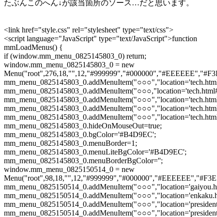
たぶんこのへん↓が該当箇所のソース…だと思います。
<link href="style.css" rel="stylesheet" type="text/css">
<script language="JavaScript" type="text/JavaScript">function
mmLoadMenus() {
if (window.mm_menu_0825145803_0) return;
window.mm_menu_0825145803_0 = new
Menu("root",276,18,"",12,"#999999","#000000","#EEEEEE","#F3E58F",
mm_menu_0825145803_0.addMenuItem("○○○","location='tech.html
mm_menu_0825145803_0.addMenuItem("○○○,"location='tech.html#
mm_menu_0825145803_0.addMenuItem("○○○","location='tech.html
mm_menu_0825145803_0.addMenuItem("○○○","location='tech.html
mm_menu_0825145803_0.addMenuItem("○○○","location='tech.html
mm_menu_0825145803_0.hideOnMouseOut=true;
mm_menu_0825145803_0.bgColor='#B4D9EC';
mm_menu_0825145803_0.menuBorder=1;
mm_menu_0825145803_0.menuLiteBgColor='#B4D9EC';
mm_menu_0825145803_0.menuBorderBgColor='';
window.mm_menu_0825150514_0 = new
Menu("root",98,18,"",12,"#999999","#000000","#EEEEEE","#F3E58F","
mm_menu_0825150514_0.addMenuItem("○○○","location='gaiyou.ht
mm_menu_0825150514_0.addMenuItem("○○○","location='enkaku.ht
mm_menu_0825150514_0.addMenuItem("○○○","location='president.h
mm_menu_0825150514_0.addMenuItem("○○○","location='president.