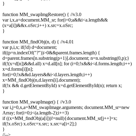
}
function MM_swapImgRestore() { //v3.0
var i,x,a=document.MM_sr; for(i=0;a&&i<a.length&&
(x=a[i])&&x.oSrc;i++) x.src=x.oSrc;
}
function MM_findObj(n, d) { //v4.01
var p,i,x; if(!d) d=document;
if((p=n.indexOf("?"))>0&&parent.frames.length) {
d=parent.frames[n.substring(p+1)].document; n=n.substring(0,p);}
if(!(x=d[n])&&d.all) x=d.all[n]; for (i=0;!x&&i<d.forms.length;i++)
x=d.forms[i][n];
for(i=0;!x&&d.layers&&i<d.layers.length;i++)
x=MM_findObj(n,d.layers[i].document);
if(!x && d.getElementById) x=d.getElementById(n); return x;
}
function MM_swapImage() { //v3.0
var i,j=0,x,a=MM_swapImage.arguments; document.MM_sr=new
Array; for(i=0;i<(a.length-2);i+=3)
if ((x=MM_findObj(a[i]))!=null){document.MM_sr[j++]=x;
if(!x.oSrc) x.oSrc=x.src; x.src=a[i+2];}
}
//-->