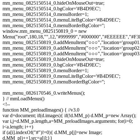
mm_menu_0825150514_0.hideOnMouseOut=true;
mm_menu_0825150514_0.bgColor='#B4D9EC';
mm_menu_0825150514_0.menuBorder=1;
mm_menu_0825150514_0.menuLiteBgColor='#B4D9EC';
mm_menu_0825150514_0.menuBorderBgColor='';
window.mm_menu_0825150819_0 = new
Menu("root",180,18,"",12,"#999999","#000000","#EEEEEE","#F3E58F",
mm_menu_0825150819_0.addMenuItem("○○○","location='group01.h
mm_menu_0825150819_0.addMenuItem("○○○","location='group02.h
mm_menu_0825150819_0.addMenuItem("○○○","location='group03.h
mm_menu_0825150819_0.hideOnMouseOut=true;
mm_menu_0825150819_0.bgColor='#B4D9EC';
mm_menu_0825150819_0.menuBorder=1;
mm_menu_0825150819_0.menuLiteBgColor='#B4D9EC';
mm_menu_0825150819_0.menuBorderBgColor='';
mm_menu_0826170546_0.writeMenus();
} // mmLoadMenus()
<!--
function MM_preloadImages() { //v3.0
var d=document; if(d.images){ if(!d.MM_p) d.MM_p=new Array();
var i,j=d.MM_p.length,a=MM_preloadImages.arguments; for(i=0;
i<a.length; i++)
if (a[i].indexOf("#")!=0){ d.MM_p[j]=new Image;
d.MM_p[j++].src=a[i];}}