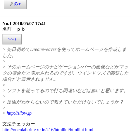
ﾒﾝﾃ
No.1 2010/05/07 17:41
名前：ｐｂ
>>0
> 先日初めてDreamweaverを使ってホームページを作成しま
した。
>
> そのホームページのナビゲーションバーの画像などがマッ
クの場合だと表示されるのですが、ウインドウズで閲覧した
場合だと表示されません。
>
> ソフトを使ってるので打ち間違いなどは無いと思います。
>
> 原因がわからないので教えていただけないでしょうか？
>
>
http://sllow.jp
文法チェッカー
http://openlab.ring.gr.jp/k16/htmllint/htmllint.html