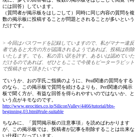
には回答）しています。
（質問者が掲示板をはしごして）同時に同じ内容の質問を複
数の掲示板に投稿することが問題とされることが多いという
だけです。
> 今回はパスワードを記録していますので、私がマナー違反
者であると大方の方が認識されるようであれば、投稿は削除
いたします。でも、私の言い訳を許す、あるいは認めていた
だけるのであれば、ぜひともここで今後もピーターラビット
で投稿させて頂きたいです。
ていうか、おの字氏ご指摘のように、Peal関連の質問をする
のなら、この掲示板で質問を続けるよりも、Perl関連の掲示
板で聞く方が、有益な回答を得られやすいのではないか、と
いう点がキモなのです。
http://www.geocities.co.jp/SiliconValley/4466/tutorial/bbs-
beginning.03.html#rule-suitable
ちなみに、「質問掲示板の注意事項」を読めばわかります
が、この掲示板では、投稿者が記事を削除することは出来な
い仕様になっています。