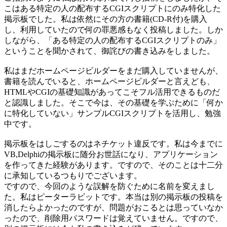
こはある特定の人の配布するCGIスクリプトにのみ特化した
掲示板でした。私は依然にその方の書籍(CD-R付)を購入
し、利用していたので何の罪悪感もなく投稿しました。しか
しながら、「ある特定の人の配布するCGIスクリプトのみ」
ということを聞かされて、御詫びの書き込みをしました。
私はまだホームページビルダーをまだ購入していませんが、
書籍を読んでいると、ホームページビルダーと言えども、
HTMLやCGIの基礎知識があってこそフル活用できるものだ
と認識しました。そこで今は、その基礎を学ぶために「何か
に特化していない」サンプルCGIスクリプトを活用し、勉強
中です。
掲示板をはしごするのはネチケット違反です。私は今までに
VB,Delphiの掲示板に随分お世話になり、アプリケーション
を作ってきた経験があります。ですので、そのことは十二分
に承知しているつもりでございます。
ですので、今回のような誤解を防ぐために名前を変えまし
た。私はピーターラビットです。本当は別の掲示板の投稿を
消したらよかったのですが、問題がおこるとは思っていなか
ったので、削除用パスワードは覚えていません。ですので、