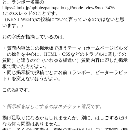
と、ランボー名義の
https://aimix.jp/hpbbbs/patio/patio.cgi?mode=view&no=3476
↑このスレッドのことです。
（KENT WEBでの投稿について言っているのではないと思
います。）
おの字氏が指摘しているのは、
・質問内容はこの掲示板で扱うテーマ（ホームページビルダ
ーの操作を中心に、HTML・CSSなどのトラブルに関しての
質問）と違うので（いわゆる板違い）質問内容に即した掲示
板で聞いた方がよい。
・同じ掲示板で投稿ごとに名前（ランボー、ピーターラビッ
ト）を変えないほうがよい。
この2点です。
> 掲示板をはしごするのはネチケット違反です。
揚げ足取りになるかもしれませんが、別に、はしごするだけ
なら何も問題はありません。
現に、多くの回答者は、複数の掲示板をはしごして閲覧（時