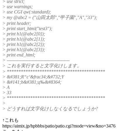
> use strict;
> use warnings;
> use CGI qw(:standard);
> my @abc2 = ("山田太郎","甲子園","A","33");
> print header;
> print start_html("test3");
> print h1(@abc2[0]);
> print h1(@abc2[1]);
> print h1(@abc2[2]);
> print h1(@abc2[3]);
> print end_html;
> -------------------------------------------
> これを実行すると文字化けします。
> ******************************************
> &#381;R“c‘&frac34;&#732;Y
> &#141;b&#381;q‰&#8364;
> A
> 33
> ******************************************
>
> どうすれば文字化けしなくなるでしょうか?
↑これも
https://aimix.jp/hpbbbs/patio/patio.cgi?mode=view&no=3476