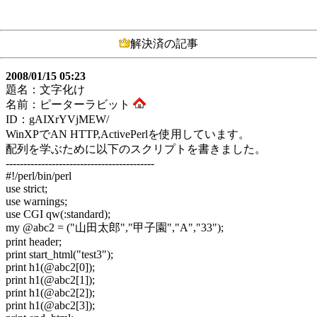
解決済の記事
2008/01/15 05:23
題名：文字化け
名前：ピーターラビット
ID：gAIXrYVjMEW/
WinXPでAN HTTP,ActivePerlを使用しています。
配列を学ぶために以下のスクリプトを書きました。
------------------------------------------
#!/perl/bin/perl
use strict;
use warnings;
use CGI qw(:standard);
my @abc2 = ("山田太郎","甲子園","A","33");
print header;
print start_html("test3");
print h1(@abc2[0]);
print h1(@abc2[1]);
print h1(@abc2[2]);
print h1(@abc2[3]);