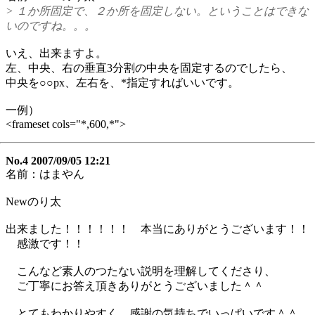
> １か所固定で、２か所を固定しない。ということはできな
いのですね。。。
いえ、出来ますよ。
左、中央、右の垂直3分割の中央を固定するのでしたら、
中央を○○px、左右を、*指定すればいいです。
一例）
<frameset cols="*,600,*">
No.4 2007/09/05 12:21
名前：はまやん
Newのり太
出来ました！！！！！！ 本当にありがとうございます！！
感激です！！
こんなど素人のつたない説明を理解してくださり、
ご丁寧にお答え頂きありがとうございました＾＾
とてもわかりやすく、感謝の気持ちでいっぱいです＾＾